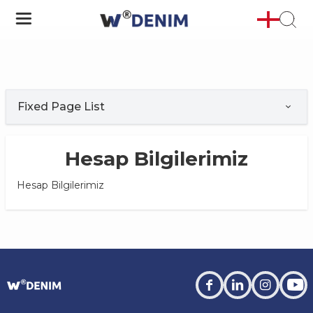
Fixed Page List
Hesap Bilgilerimiz
Hesap Bilgilerimiz
facebook
linkedin
instagra
you