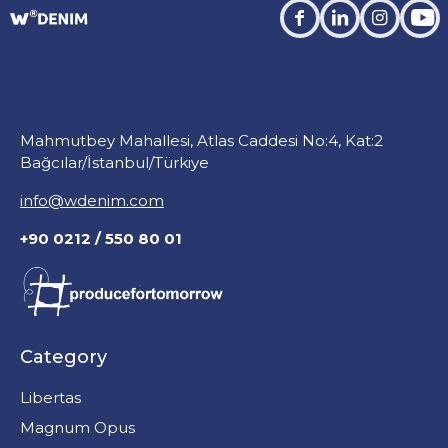
facebook
linkedin
instagra
you
Mahmutbey Mahallesi, Atlas Caddesi No:4, Kat:2
Bağcılar/İstanbul/Türkiye
info@wdenim.com
+90 0212 / 550 80 01
Category
Libertas
Magnum Opus