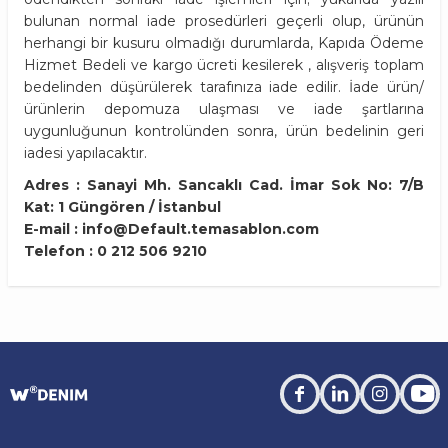
bulunan normal iade prosedürleri geçerli olup, ürünün
herhangi bir kusuru olmadığı durumlarda, Kapıda Ödeme
Hizmet Bedeli ve kargo ücreti kesilerek , alışveriş toplam
bedelinden düşürülerek tarafınıza iade edilir. İade ürün/
ürünlerin depomuza ulaşması ve iade şartlarına
uygunluğunun kontrolünden sonra, ürün bedelinin geri
iadesi yapılacaktır.
Adres : Sanayi Mh. Sancaklı Cad. İmar Sok No: 7/B
Kat: 1 Güngören / İstanbul
E-mail :
info@Default.temasablon.com
Telefon : 0 212 506 9210
facebook
linkedin
instagra
you