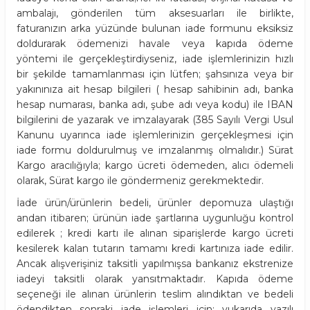
ambalajı, gönderilen tüm aksesuarları ile birlikte,
faturanızın arka yüzünde bulunan iade formunu eksiksiz
doldurarak ödemenizi havale veya kapıda ödeme
yöntemi ile gerçekleştirdiyseniz, iade işlemlerinizin hızlı
bir şekilde tamamlanması için lütfen; şahsınıza veya bir
yakınınıza ait hesap bilgileri ( hesap sahibinin adı, banka
hesap numarası, banka adı, şube adı veya kodu) ile IBAN
bilgilerini de yazarak ve imzalayarak (385 Sayılı Vergi Usul
Kanunu uyarınca iade işlemlerinizin gerçekleşmesi için
iade formu doldurulmuş ve imzalanmış olmalıdır.) Sürat
Kargo aracılığıyla; kargo ücreti ödemeden, alıcı ödemeli
olarak, Sürat kargo ile göndermeniz gerekmektedir.
İade ürün/ürünlerin bedeli, ürünler depomuza ulaştığı
andan itibaren; ürünün iade şartlarına uygunluğu kontrol
edilerek ; kredi kartı ile alınan siparişlerde kargo ücreti
kesilerek kalan tutarın tamamı kredi kartınıza iade edilir.
Ancak alışverişiniz taksitli yapılmışsa bankanız ekstrenize
iadeyi taksitli olarak yansıtmaktadır. Kapıda ödeme
seçeneği ile alınan ürünlerin teslim alındıktan ve bedeli
ödendikten sonraki iade işlemleri için; yukarıda yazılı