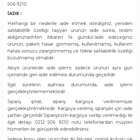
506 9210
İADE :
Herhangi bir nedenle iade etmek istediğiniz, yeniden
satılabilirlik özelliği taşıyan ürünün iade süresi, teslim
aldığınıztarihten itibaren 14 gündür.İade edeceğiniz
ürünün, paketi hasar görmemiş, kullanılmamış, kullanım
hatası sonucu zarargörmemiş ve tekrar satılabilirlik özelliği
bozulmamış olmalıdır.
Abiye ürünlerde iade işlemi; sadece ürünün aynı gün
içerisinde geri iade edilmesi durumunda geçerlidir.
İlgili sürelerin aşılması durumunda, iade işlemi
gerçekleştirilememektedir.
Sipariş iptali, sipariş kargoya verilmemişse
gerçekleştirilmektedir. Kargoya verilmiş siparişler için iade
şartları geçerlidir.Siparişinizin kargoya verilip verilmediği ile
ilgili detayı 0212 506 9210 nolu telefonlardan müşteri
hizmetleri ile görüşerek edinebilirsiniz.
İadeye konu olan ürünü;her iki faturası, orijinal kutusu ve